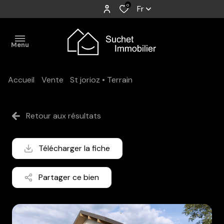
0
Fr
Menu
Accueil
Vente
St jorioz
Terrain
Accueil
Acheter
Retour aux résultats
Vendre
Télécharger la fiche
Estimer
Vendus
Partager ce bien
L'agence
Mr