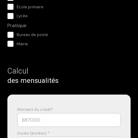
École primaire
Lycée
Pratique
Bureau de poste
Mairie
Calcul
des mensualités
Montant du crédit*
Durée (années) *