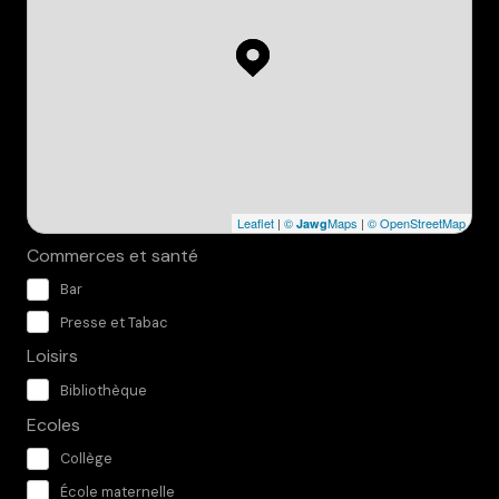
Leaflet
|
©
Maps
|
© OpenStreetMap
Jawg
Commerces et santé
Bar
Presse et Tabac
Loisirs
Bibliothèque
Ecoles
Collège
École maternelle