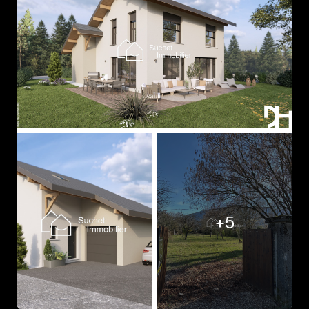
Immo
Avis
clients
Contact
+5