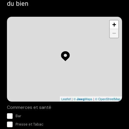
du bien
+
−
Leaflet
|
©
Maps
|
© OpenStreetMap
Jawg
Commerces et santé
Bar
Presse et Tabac