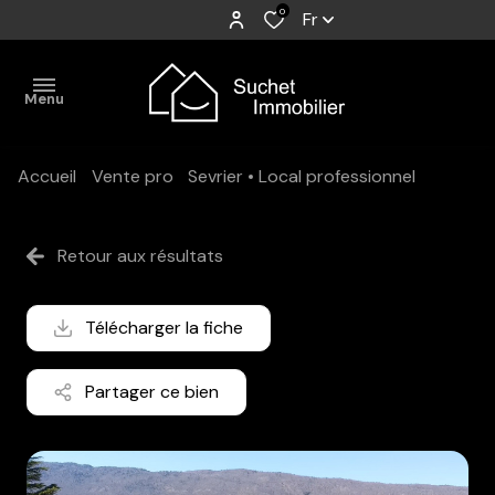
0
Fr
Menu
Accueil
Vente pro
Sevrier
Local professionnel
Accueil
Acheter
Retour aux résultats
Vendre
Télécharger la fiche
Estimer
Vendus
Partager ce bien
L'agence
Mr