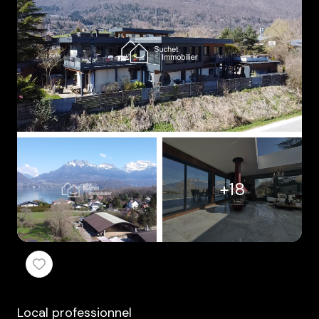
Immo
Avis
clients
Contact
+18
Local professionnel