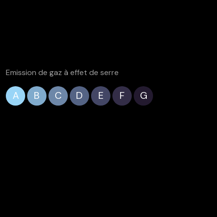
térieure
Emission de gaz à effet de serre
A
B
C
D
E
F
G
 et d’un vaste stationnement avec environ 20 places existante
identiel recherché, offrant une vue dégagée sur les montagnes 
ORIOZ avec possibilité de consulter nos architectes et not