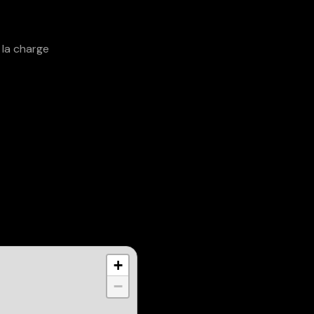
tante
 la charge
+
−