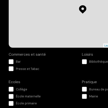
Lea
Commerces et santé
Loisirs
Bar
Bibliothèque
Presse et Tabac
Ecoles
Pratique
Collège
Bureau de p
École maternelle
Mairie
École primaire