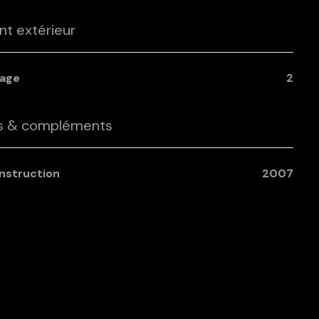
t extérieur
tage
2
cs & compléments
onstruction
2007