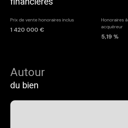
financières
Accès : desserte assurée par servitude de passage exis
Prix de vente honoraires inclus
Honoraires à
acquéreur
1 420 000 €
5,19 %
Autour
du bien