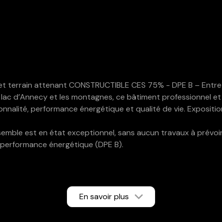
et terrain attenant CONSTRUCTIBLE CES 75% - DPE B – Entre 
 le lac d’Annecy et les montagnes, ce bâtiment professionnel 
tionnalité, performance énergétique et qualité de vie. Exposit
nsemble est en état exceptionnel, sans aucun travaux à prévo
 performance énergétique (DPE B).
’emploi
 pouvant s’adapter à de multiples activités professionnelles (
En savoir plus
avec grande terrasse, 2 chambres et salle d’eau/WC)