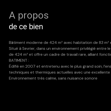
A propos
de ce bien
Bâtiment moderne de 424 m² avec habitation de 83 m² 
Situé à Sevrier, dans un environnement privilégié entre
de 424 m² et offre un cadre de travail rare, alliant fonc
BATIMENT :
Édifié en 2007 et entretenu avec le plus grand soin, l’e
techniques et thermiques actuelles avec une excellente
Environnement très calme, sans nuisance sonore
Le bâtiment comprend :
Des espaces de bureaux modernes, lumineux et prêts à l
Des zones polyvalentes de bureaux et d’atelier (110 m²),
Des blocs sanitaires à chaque niveau
Une partie habitation indépendante de 83 m² (grand T3 