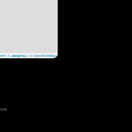
flet
|
©
Maps
|
© OpenStreetMap
Jawg
oste