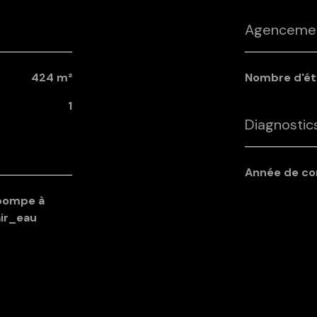
Agencemen
424 m²
Nombre d'é
1
Diagnosti
Année de c
air_eau